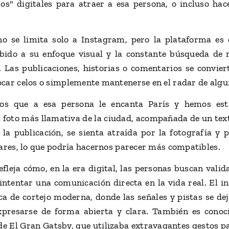
s" digitales para atraer a esa persona, o incluso hac
 se limita solo a Instagram, pero la plataforma es e
ebido a su enfoque visual y la constante búsqueda de
 Las publicaciones, historias o comentarios se convie
car celos o simplemente mantenerse en el radar de algui
os que a esa persona le encanta París y hemos esta
foto más llamativa de la ciudad, acompañada de un text
 la publicación, se sienta atraída por la fotografía y
lares, lo que podría hacernos parecer más compatibles.
leja cómo, en la era digital, las personas buscan valida
ntentar una comunicación directa en la vida real. El 
ca de cortejo moderna, donde las señales y pistas se dej
expresarse de forma abierta y clara. También es cono
 de El Gran Gatsby, que utilizaba extravagantes gestos pa